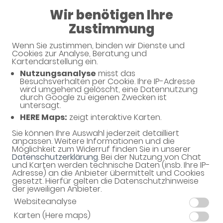
Wir benötigen Ihre
07:30 - 19:00
Zustimmung
Wenn Sie zustimmen, binden wir Dienste und
Cookies zur Analyse, Beratung und
Kartendarstellung ein.
Nutzungsanalyse
misst das
Besuchsverhalten per Cookie. Ihre IP-Adresse
Unverbindliche Arzneimittel-
wird umgehend gelöscht, eine Datennutzung
durch Google zu eigenen Zwecken ist
Reservierung
untersagt.
HERE Maps:
zeigt interaktive Karten.
Apotheke im Kaufland
Am Wilhelmschacht 34, 04552 Borna
Sie können Ihre Auswahl jederzeit detailliert
anpassen. Weitere Informationen und die
Möglichkeit zum Widerruf finden Sie in unserer
Eine Bearbeitung und Abholung der unverbindlichen
Datenschutzerklärung
. Bei der Nutzung von Chat
Arzneimittel-Reservierung ist nur während der
und Karten werden technische Daten (insb. Ihre IP-
Öffnungszeiten möglich.
Adresse) an die Anbieter übermittelt und Cookies
gesetzt. Hierfür gelten die Datenschutzhinweise
der jeweiligen Anbieter.
Websiteanalyse
Karten (Here maps)